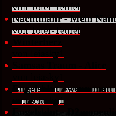
von Toter-Teufel
Nachtmahr - Mein Nam
von Toter-Teufel
Winterherz
von leiasky1
Samsas Traum - Alice
von leiasky1
Engelsblut - wenn man 
von leiasky1
Engelsblut - D?monenli