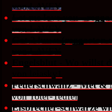
von LAVEY
Let me love you - regga
von LAVEY
Got 2 luv u (reggaeton 
von LAVEY
Engelsblut - Wo willst 
von leiasky1
Feuerschwanz - Met & 
von Toter-Teufel
Eisbrecher-schwarze wi