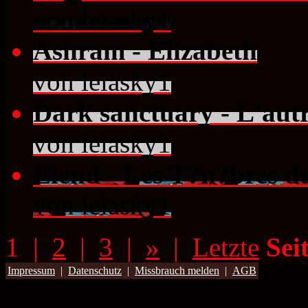
von leiasky1
Ashram - Elizabeth
von leiasky1
Dark sanctuary - L'au
von leiasky1
Elend - Les T?n?bres d
von leiasky1
1 |
2
|
3
|
»
|
Letzte
Sei
Impressum
|
Datenschutz
|
Missbrauch melden
|
AGB