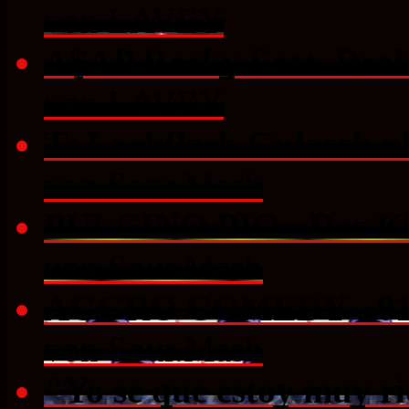
von LAVEY
A$AP Rocky Feat. Drake
von LAVEY
Ts Lachflash Gulasch x
von Sour.Mash
PULCINO PIO - Das Kle
von Sour.Mash
AGGRO COMEDY - 01
von Sour.Mash
"Yo se que estoy muy r